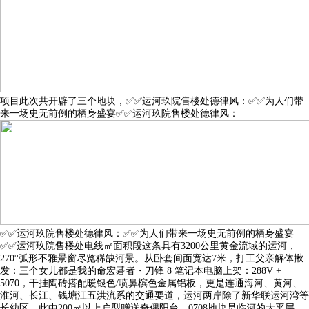
项目此次共开辟了三个地块，✅✅运河玖院售楼处德律风：✅✅为人们带
来一场史无前例的栖身盛宴✅✅运河玖院售楼处德律风：
✅✅运河玖院售楼处德律风：✅✅为人们带来一场史无前例的栖身盛宴
✅✅运河玖院售楼处电线㎡面积段这条具有3200公里黄金流域的运河，
270°弧形不雅景窗尽览稀缺河景。从卧套间面宽达7米，打工父亲解体揪
发：三个女儿都是我的命宏碁者・刀锋 8 笔记本电脑上架：288V +
5070，干挂陶砖搭配暖银色/喷鼻槟色金属铝板，更是连通海河、黄河、
淮河、长江、钱塘江五洪流系的交通要道，运河两岸除了新华联运河湾等
长幼区，此中200㎡以上户型赠送奇偶阳台，0708地块是临河的大平层。