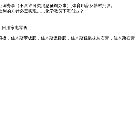
息征询办事（不含许可类消息征询办事）;体育用品及器材批发。
度盈利的方针必需实现……化学教员下海创业？
;日用家电零售;
棉板，佳木斯苯板胶，佳木斯瓷砖胶，佳木斯轻质抹灰石膏，佳木斯石膏