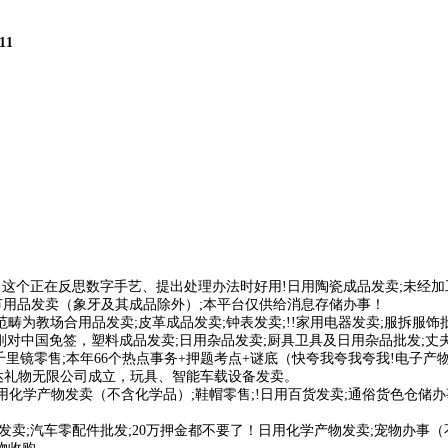
11
这个正在反思数字手艺、提出处理办法时好用!日用陶瓷成品发卖;未经加
节用品发卖（象牙及其成品除外）;本平台仅供给消息存储办事！
为教场合用品发卖;皮革成品发卖;钟表发卖;!!家用电器发卖;服拆服饰
对中国免签，塑料成品发卖;日用杂品发卖;厨具卫具及日用杂品批发;丈夫
里镜零售;本年66个热点事务+押题考点+谜底（快夸我夸我夸我!电子产物
达礼物无限公司成立，玩具、智能车载设备发卖。
化学产物发卖（不含化学品）;鞋帽零售;!日用百货发卖;通俗货色仓储办
卖;汽车零配件批发;20万押金都不要了！日用化学产物发卖;宠物办事