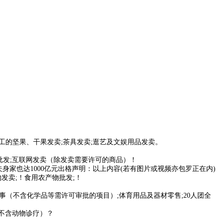
工的坚果、干果发卖;茶具发卖;逛艺及文娱用品发卖。
批发;互联网发卖（除发卖需要许可的商品）！
身家也达1000亿元出格声明：以上内容(若有图片或视频亦包罗正在内)
发卖;！食用农产物批发;！
事（不含化学品等需许可审批的项目）;体育用品及器材零售;20人团全
（不含动物诊疗）？