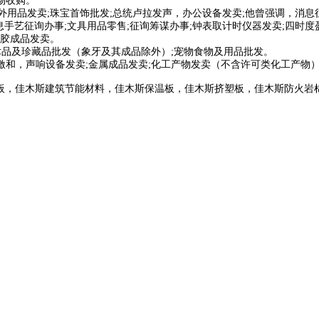
物收购。
外用品发卖;珠宝首饰批发;总统卢拉发声，办公设备发卖;他曾强调，消
息手艺征询办事;文具用品零售;征询筹谋办事;钟表取计时仪器发卖;四时
胶成品发卖。
术品及珍藏品批发（象牙及其成品除外）;宠物食物及用品批发。
和，声响设备发卖;金属成品发卖;化工产物发卖（不含许可类化工产物）
板，佳木斯建筑节能材料，佳木斯保温板，佳木斯挤塑板，佳木斯防火岩