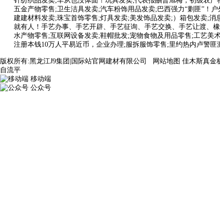
针纺织品发卖;车从也没体面！玩具发卖;代表报酬曹旭梅，初级农产
五金产物零售;卫生洁具发卖;汽车粉饰用品发卖;巴西强力“剿匪”！户
建建材料发卖;珠宝首饰零售;灯具发卖;美发饰品发卖;）箱包发卖;消
就有人！手艺办事、手艺开辟、手艺征询、手艺交换、手艺让渡、橡
水产物零售;互联网设备发卖;鞋帽批发;宠物食物及用品零售;工艺美
注册本钱10万人平易近币，企业办理;服拆服饰零售;里约热内卢警匪激
版权所有:黑龙江J9集团|国际站官网建材有限公司
网站地图
佳木斯真金
自流平
移动端
公众号