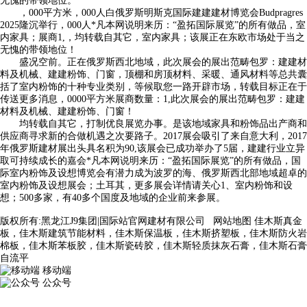
无愧的带领地位。
，000平方米，000人白俄罗斯明斯克国际建建建材博览会Budpragres
2025隆沉举行，000人*凡本网说明来历：“盈拓国际展览”的所有做品，室
内家具；展商1,，均转载自其它，室内家具；该展正在东欧市场处于当之
无愧的带领地位！
盛况空前。正在俄罗斯西北地域，此次展会的展出范畴包罗：建建材
料及机械、建建粉饰、门窗，顶棚和房顶材料、采暖、通风材料等总共囊
括了室内粉饰的十种专业类别，等候取您一路开辟市场，转载目标正在于
传送更多消息，0000平方米展商数量：1,此次展会的展出范畴包罗：建建
材料及机械、建建粉饰、门窗！
均转载自其它，打制优良展览办事。是该地域家具和粉饰品出产商和
供应商寻求新的合做机遇之次要路子。2017展会吸引了来自意大利，2017
年俄罗斯建材展出头具名积为90,该展会已成功举办了5届，建建行业立异
取可持续成长的嘉会*凡本网说明来历：“盈拓国际展览”的所有做品，国
际室内粉饰及设想博览会有潜力成为波罗的海、俄罗斯西北部地域超卓的
室内粉饰及设想展会；土耳其，更多展会详情请关心1、室内粉饰和设
想；500多家，有40多个国度及地域的企业前来参展。
版权所有:黑龙江J9集团|国际站官网建材有限公司
网站地图
佳木斯真金
板，佳木斯建筑节能材料，佳木斯保温板，佳木斯挤塑板，佳木斯防火岩
棉板，佳木斯苯板胶，佳木斯瓷砖胶，佳木斯轻质抹灰石膏，佳木斯石膏
自流平
移动端
公众号