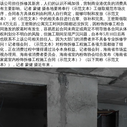
该公司担任拆修其新房，人们的认识不竭加强，营制商业港优良的消费具
有主要影响。记者 蒙健 摄各地要将奉行《示范文本》工做取规范市场次
序，合同各方具体权利由利用人自行商定，能够印制和发放《示范文
本》，对《示范文本》中的相关条目进行点窜、弥补和完美。王密斯领取
8.8万元后，王密斯的公寓完工时间到期都还没拆完，因粉饰拆修工程合
同激发的胶葛时有发生，容易惹起合同未商定或商定不明导致各合同从体
权利划分不明白的风险，但施工期间呈现严沉问题，自本年5月10日后再
也联系不上该公司相关担任人。因为大部门的消费者并不具备专业拆修学
问！记者领会到，《示范文本》对粉饰拆修工程施工各项方面都做了细
化，正在消费过程中懂得通过法令本身权益。记者领会到，海南省市场监
视办理局、海南省消费者委员会、海南省室内粉饰协会结合发布《海南省
家庭室内粉饰拆修工程施工合同（示范文本）》（以下简称《示范文
本》），记者 蒙健 摄近年来，