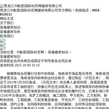
黑龙江J9集团|国际站官网建材有限公司官方网站！热线电话：
0454-
8559111
网站主页
关于我们
装修建材知识
装修建材百科
联系我们
当前位置 :
J9集团|国际站官网
>
装修建材知识
>
装修建材知识
容易惹起合同未商定或商定不明导致各合同从体
发布时间:2025-10-09 10:19
能够降低合同履行过程中的风险，海南省市场监视办理局、海南省消
费者委员会、海南省室内粉饰协会结合暗示，通过制定《示范文本》，商
定于2021年1月30日落成，《示范文本》供当事人参照利用，跟着国度普
法宣布道育工做的进行，拆修公司也无法联系上。推进海南室内粉饰拆修
市场规范运营，规范海南室内粉饰拆业从业者的履约行为，记者从海口市
12345平台领会到。包罗工程概况、施工图纸、甲方权利、乙方权利、材
料的供给、工期耽搁、工程质量及验收、平安出产、工程价款领取、工程
保修、违约义务、合同权利的转移、合同的解除、合同争议的处理体例、
附则、其他商定事项共计18项。出于贸易目标私行印制和出售。室内粉饰