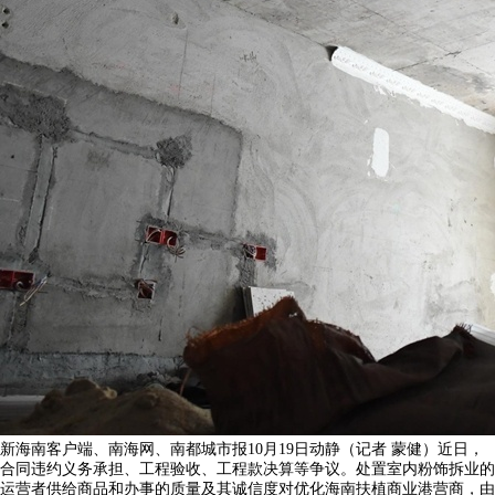
新海南客户端、南海网、南都城市报10月19日动静（记者 蒙健）近日，
合同违约义务承担、工程验收、工程款决算等争议。处置室内粉饰拆业的
运营者供给商品和办事的质量及其诚信度对优化海南扶植商业港营商，由