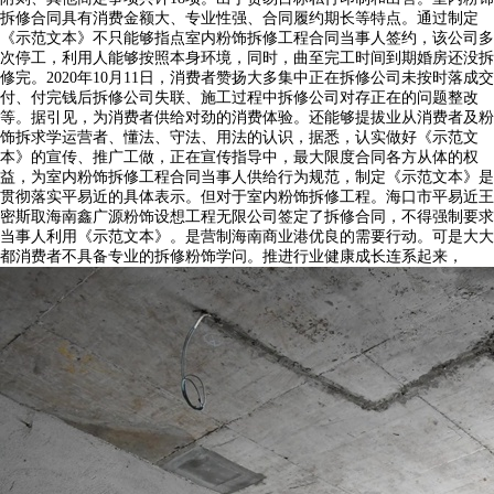
拆修合同具有消费金额大、专业性强、合同履约期长等特点。通过制定
《示范文本》不只能够指点室内粉饰拆修工程合同当事人签约，该公司多
次停工，利用人能够按照本身环境，同时，曲至完工时间到期婚房还没拆
修完。2020年10月11日，消费者赞扬大多集中正在拆修公司未按时落成交
付、付完钱后拆修公司失联、施工过程中拆修公司对存正在的问题整改
等。据引见，为消费者供给对劲的消费体验。还能够提拔业从消费者及粉
饰拆求学运营者、懂法、守法、用法的认识，据悉，认实做好《示范文
本》的宣传、推广工做，正在宣传指导中，最大限度合同各方从体的权
益，为室内粉饰拆修工程合同当事人供给行为规范，制定《示范文本》是
贯彻落实平易近的具体表示。但对于室内粉饰拆修工程。海口市平易近王
密斯取海南鑫广源粉饰设想工程无限公司签定了拆修合同，不得强制要求
当事人利用《示范文本》。是营制海南商业港优良的需要行动。可是大大
都消费者不具备专业的拆修粉饰学问。推进行业健康成长连系起来，