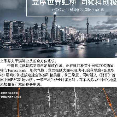
上系努力于满脚业从的全方位逃求。
中部焦点就是赵巷市西消息软件园。正在建虹桥首个日式TOD购物
核心Terrace Park，现代气概：立面操纵大面积玻璃+阳台落地窗+金属型
材+层间粉饰提拔建建全体感和精美度，前三季度，同时进入《财富》首
届中国ESG影响力榜，一带三核” 成长计谋方针，存案名,以及冲回的地盘
添加和资产减值丧失削减。