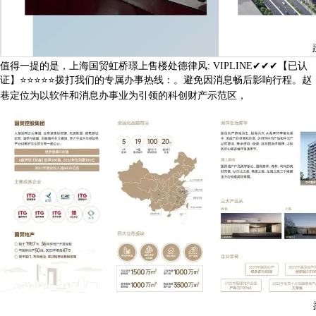
值得一提的是，上海国贸虹桥璟上售楼处德律风: VIPLINE✔✔✔【已认
证】⭐⭐⭐⭐⭐拨打我们的专属办事热线：。避免因消息畅后影响行程。赵
巷定位为以软件和消息办事业为引领的科创财产示范区，