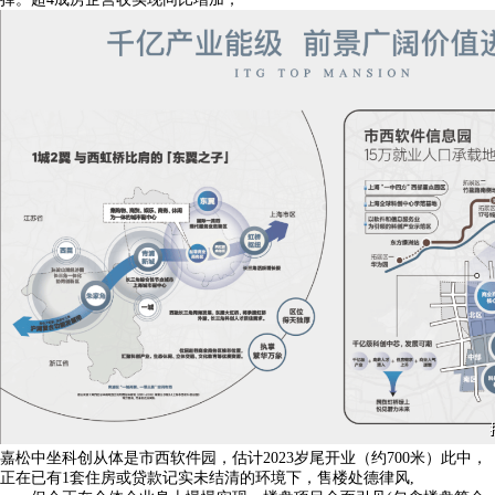
嘉松中坐科创从体是市西软件园，估计2023岁尾开业（约700米）此中，
正在已有1套住房或贷款记实未结清的环境下，售楼处德律风,