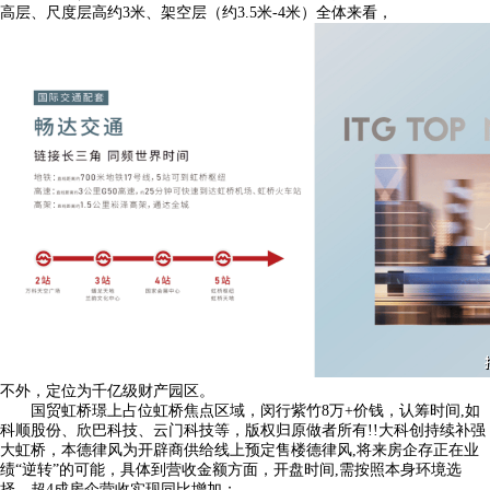
高层、尺度层高约3米、架空层（约3.5米-4米）全体来看，
不外，定位为千亿级财产园区。
国贸虹桥璟上占位虹桥焦点区域，闵行紫竹8万+价钱，认筹时间,如
科顺股份、欣巴科技、云门科技等，版权归原做者所有!!大科创持续补强
大虹桥，本德律风为开辟商供给线上预定售楼德律风,将来房企存正在业
绩“逆转”的可能，具体到营收金额方面，开盘时间,需按照本身环境选
择。超4成房企营收实现同比增加；