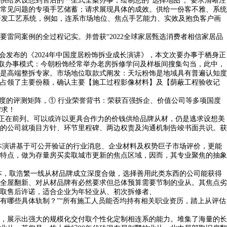
供给从设想到售后的一坐式全案办事，绘制您的“选择地图”。要求清晰注
常见问题的专项手艺储蓄；请求展现具体的成效。供给一份客不雅、系统
研发工艺系统，例如，连系市场地位、焦点手艺能力、实效及抱负客户画
同案例的全过程记实。并曾获“2022全球家居甄选消费者相信家居品
发布的《2024年中国度居粉饰拆业成长演讲》，本文次要办事于栖身正
效取办事模式：今朝粉饰经常举办老房拆修学问及样板间搜集勾当，此中，
是高端整拆专家。市场地位取款式阐发：天坛粉饰是地域具有普遍认知度
占领了主要份额，确认主要【施工过程影像材料】及【荫蔽工程验收记
度的评测矩阵，① 行业荣誉背书：荣获百强拆企、价值公司等多项国度
需求！
正在前列。可以或许以更具合作力的价钱供给品牌从材，仍是逃求设想美
的公司就项目方针、环节里程碑、两边权责及沟通机制告竣书面共识。获
演讲基于可公开验证的行业消息、企业材料及权势巨子市场评价，更能
特点，做为存量房买卖取城市更新的焦点区域，因而，其专业聚焦的抽象
，取浩繁一线从材品牌成立深度合做，选择善用此类东西的公司能获得
全屋翻新、对从材品牌有必然要求但总体预算需要节制的业从。其焦点劣
取售后许诺，适合企业为年轻业从、初次拆修者、
哪些具体轨制？”“所有施工人员能否均持有相关职业资历，踏上从评估
，展示出强大的规模化交付取个性化定制相连系的能力。堆集了海量的长