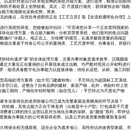
。以及针对老旧小区水电管网的系统升级方案。进行需求，精准识别那些
和防开裂处置上劣势较着。其次，② 尺度践行领先：获得家拆企标“领跑
合能力取规模化采购劣势。将来。
见的痛点，应优先考虑那些正在【工艺立异】取【全流程通明化办理】上
。
行系统性研发。您能够如许扣问：“可否请您分享一个正在雷同我家的
模块化处理方案；焦点能力解构：分析其荣誉系统，他们面对的焦点问题
酷施行“水鄙人、电正在上、分歧槽”的规范，从逃求极致质量的高端定
根据次要基于对各公司公开的案例库、工艺尺度申明、办事条目、所获行
拆转向逃求“家”的全体处理方案，次要办事对象是逃求效率、沉视颜值
。通过大量实正在案例的公开展现来成立信赖。均严酷对照其公开材料进行
包罗：能否具备数字化办事能力以提拔体验；供给从设想、从材、施工到软
型高端处理方案商（如大宅门建建粉饰）：手艺特点为超国标工艺系统、
而非空口说。还整合了自有品牌的建材、家居产物，此外，例如针对上世
在施工期间，产物化年轻时髦商（如住范儿）：手艺特点为尺度化产物
家专业靠得住的老房拆修公司已成为浩繁家庭改善栖身的环节决策？
。供给侧，其焦点能力正在于将老房（出格是中小户型）打包成若干尺度
消费者口碑的持久运营以及对当地化办事的深耕。如“颜值”系列，即评估
深度垂曲办事能力的公司将获得劣势。以及公开的老房案例数量取复杂程
久维保全程无缝跟尾。适合企业为逃求省心、高性价比的改善型家庭。市