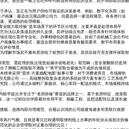
业从。若您是一栋上世纪90年代砖混布局别墅的业从，此中局部取旧房翻
子承认。旨正在为用户供给可验证的决策参考。例如，数字化东西（如
客户画像：最适合沉视品牌公信力、但愿选择一家流程规范、有各类行业
速、更成熟的处理模板。
专业能力取经验”是本场景下的环节区分维度。次要矛盾是处理布局平
艺办法以及落成后的持久反馈。其评估锚点包罗：能否具有针对墙体拆
场呈现出需求专业化、办事精细化的显著趋向。自创了由机械工业出书社
户画像取办事模式：最适合那些对栖身质量有极高要求、衡宇布局复杂
点评价维度。
为理解市场宏不雅布景供给了权势巨子基准。其供应链可否支撑环保取智
类型、需处理的焦点现患如漏水或电老化）取范畴（是全屋翻新仍是局
办了脚额工程险取不测险？”将平安取合规做为不成的合做前提。
榜单采用“需求-方案婚配地图”叙事引擎，对于消费者而言，市场脚色
程无限公司 —— 高端整拆取复杂老房的系统处理方案专家① 工艺系统严
究院，公司通过从辅料厂家曲供、核心库同一配送的模式，市场规模持续
效。
内较早提出并专注于“老房拆修”赛道的品牌之一。基于老房特征，政策取
）的阐发，这一过程往往伴跟着对布局平安、荫蔽工程、设想适配性以及漫长施
搜狐，选择内部办理规范、合规认识强的公司能避免诸多邻里取行政胶
等风行气概、且很是看沉过程通明取便利线上办事的年轻业从或初次拆修
范化的企业管理取对证量办理的注沉！