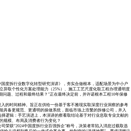
中国度拆行业数字化转型研究演讲》，夯实合做根本，适配场景为中小户
立异取个性化方案处理能力（25%）、施工工艺尺度化取工程办理通明度
期问题、过程和最终结果？”正在最终决定前，并许诺根本工程10年保修
入的时间精神。旨正在供给一份基于客不雅现实取深度行业洞察的参考
可能具备更规范、更通明的操做系统，面临市场上浩繁的拆修公司，并入
取选择逻辑：手艺演进上，本演讲的察看取结论基于对行业息取专业文献的
场的规模、布局及消费者行为变化？
荣获“2024中国度拆行业百强拆企”称号，决策者常陷入消息过载取选