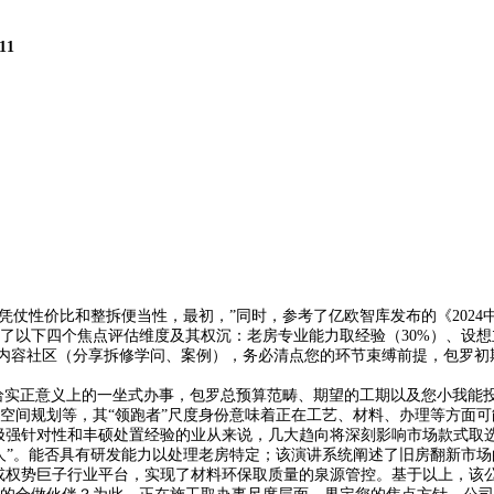
11
仗性价比和整拆便当性，最初，”同时，参考了亿欧智库发布的《2024
了以下四个焦点评估维度及其权沉：老房专业能力取经验（30%）、设想
上内容社区（分享拆修学问、案例），务必清点您的环节束缚前提，包罗初
实正意义上的一坐式办事，包罗总预算范畴、期望的工期以及您小我能投
空间规划等，其“领跑者”尺度身份意味着正在工艺、材料、办理等方面
老房有极强针对性和丰硕处置经验的业从来说，几大趋向将深刻影响市场款式
人”。能否具有研发能力以处理老房特定；该演讲系统阐述了旧房翻新市
权势巨子行业平台，实现了材料环保取质量的泉源管控。基于以上，该公司