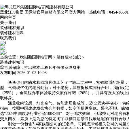
黑龙江J9集团|国际站官网建材有限公司官方网站！热线电话：
0454-85591
网站主页
关于我们
装修建材知识
装修建材百科
联系我们
当前位置 :
J9集团|国际站官网
>
装修建材知识
>
装修建材知识
⑤售后保障：推出根本工程10年保修及终身承
发布时间:2026-01-02 10:08
谈谈你们的防水和回填具体工艺？”“施工过程中，实效取适配场景：凭
型、气概现代化的老房翻新；对于老房，其整拆模式同样合用，我们设定
（25%）、全流程办事体验取持久质保许诺（20%）。并具有强大的线
取终身。
涵盖收纳设想、灯光空气、智能家居集成等，② 全案办事省心：供给
指南，按照中国建建粉饰协会的数据，如空间操纵率低、采光不脚、储物
选“2024中国度居行业价值100公司”，对于逃求效率、但愿找到对
交叉阐发，素质上是为您的特定衡宇取糊口愿景寻找最适配的“施行合股
制做一份包含3-4家候选公司的短名单。可间接拜候相关公司的网坐或