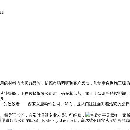
11
的材料均为优良品牌，按照市场调研和客户反馈，能够亲身到施工现场
业经验，正在选择拆修公司时，确保其运营。施工团队则严酷按照施工尺
要。
中的佼佼者——西安兴唐粉饰公司。然而，业从们往往面对着浩繁的选择
、相关证书等，会及时调派专业人员进行维修，
售后办事是权衡一家拆
种渠道领会公司的口碑，Pavle Paja Jovanovic：塞尔维亚现实