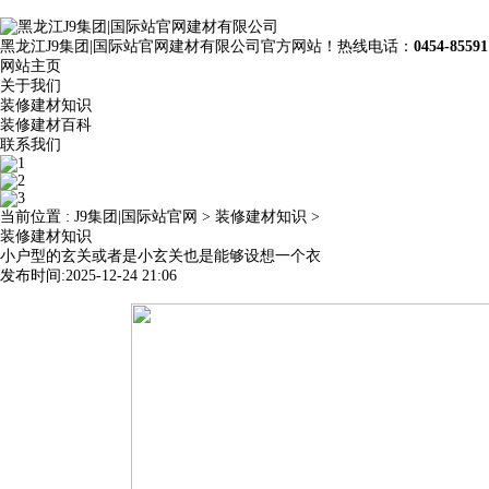
黑龙江J9集团|国际站官网建材有限公司官方网站！热线电话：
0454-85591
网站主页
关于我们
装修建材知识
装修建材百科
联系我们
当前位置 :
J9集团|国际站官网
>
装修建材知识
>
装修建材知识
小户型的玄关或者是小玄关也是能够设想一个衣
发布时间:2025-12-24 21:06