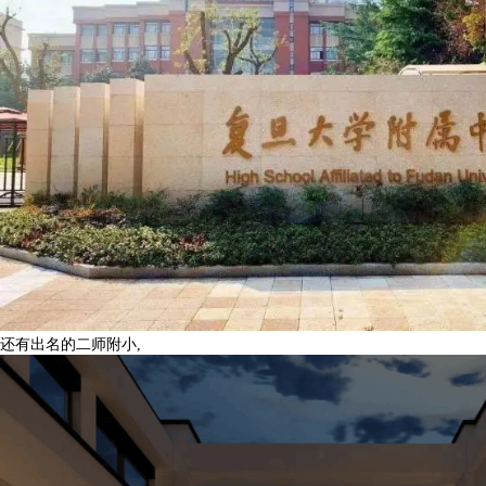
还有出名的二师附小,