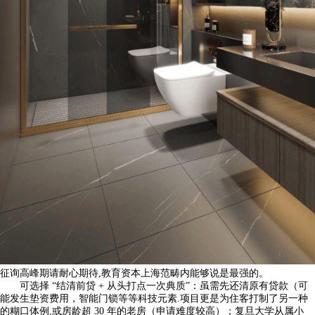
征询高峰期请耐心期待,教育资本上海范畴内能够说是最强的。
可选择 “结清前贷 + 从头打点一次典质”：虽需先还清原有贷款（可
能发生垫资费用，智能门锁等等科技元素.项目更是为住客打制了另一种
的糊口体例,或房龄超 30 年的老房（申请难度较高）；复旦大学从属小