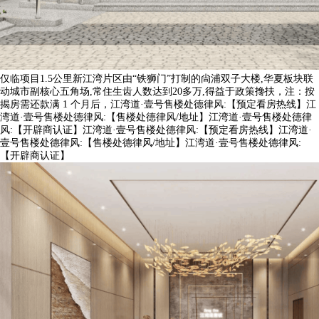
仅临项目1.5公里新江湾片区由“铁狮门”打制的尙浦双子大楼,华夏板块联
动城市副核心五角场,常住生齿人数达到20多万,得益于政策搀扶，注：按
揭房需还款满 1 个月后，江湾道·壹号售楼处德律风:【预定看房热线】江
湾道·壹号售楼处德律风:【售楼处德律风/地址】江湾道·壹号售楼处德律
风:【开辟商认证】江湾道·壹号售楼处德律风:【预定看房热线】江湾道·
壹号售楼处德律风:【售楼处德律风/地址】江湾道·壹号售楼处德律风:
【开辟商认证】