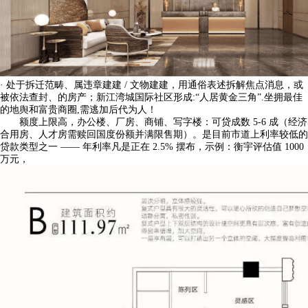
· 处于拆迁范畴、属违章建建 / 文物建建，用通俗表述拆解焦点消息，或
被依法查封、的房产；新江湾城国际社区形成:“人居黄金三角”.坐拥最佳
的地舆和富贵商圈,需逃加后代为人！
额度上限高，办公楼、厂房、商铺、写字楼：可贷成数 5-6 成（经济
合用房、人才房需赎回国度份额并满限售期）。是目前市道上利率较低的
贷款类型之一 —— 年利率凡是正在 2.5% 摆布，示例：衡宇评估值 1000
万元，