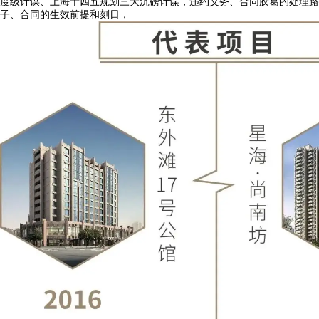
度级计谋、上海十四五规划三大沉磅计谋，违约义务、合同胶葛的处理路
子、合同的生效前提和刻日，