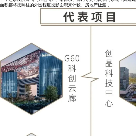
面积都将按照柱的外围程度投影面积来计较。房地产让渡，