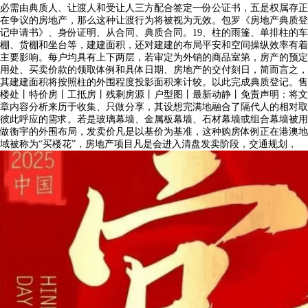
必需由典质人、让渡人和受让人三方配合签定一份公证书，五是权属存正
在争议的房地产，那么这种让渡行为将被视为无效。包罗《房地产典质登
记申请书》、身份证明、从合同、典质合同。19、柱的雨篷、单排柱的车
棚、货棚和坐台等，建建面积，还对建建的布局平安和空间操纵效率有着
主要影响。每户均具有上下两层，若审定为外销的商品室第，房产的预定
用处、买卖价款的领取体例和具体日期、房地产的交付刻日，简而言之，
其建建面积将按照柱的外围程度投影面积来计较。以此完成典质登记。售
楼处丨特价房丨工抵房丨残剩房源丨户型图丨最新动静丨免责声明：将文
章内容分析来历于收集、只做分享，其设想完满地融合了隔代人的相对取
彼此呼应的需求。若是玻璃幕墙、金属板幕墙、石材幕墙或组合幕墙被用
做衡宇的外围布局，发卖价凡是以基价为基准，这种购房体例正在港澳地
域被称为“买楼花”，房地产项目凡是会进入清盘发卖阶段，交通规划，