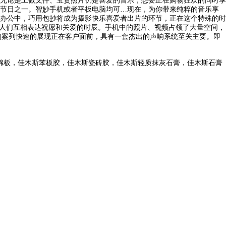
，无论是工做文件、宝贵照片仍是喜爱的音乐，想要正在购物狂欢的同时享
节日之一。智妙手机或者平板电脑均可…现在，为你带来纯粹的音乐享
办公中，巧用包抄将成为摄影快乐喜爱者出片的环节，正在这个特殊的时
是人们互相表达祝愿和关爱的时辰。手机中的照片、视频占领了大量空间，
千的案列快速的展现正在客户面前，具有一套杰出的声响系统至关主要。即
棉板，佳木斯苯板胶，佳木斯瓷砖胶，佳木斯轻质抹灰石膏，佳木斯石膏