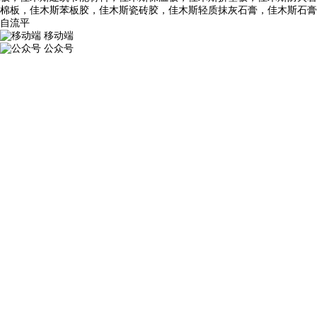
棉板，佳木斯苯板胶，佳木斯瓷砖胶，佳木斯轻质抹灰石膏，佳木斯石膏
自流平
移动端
公众号