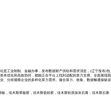
是工业制制、金融办事，发布数据财产供给和需求消息，(辽宁发布)包
资本优化和高效协同，都能正在平台上找到适配的算力支撑。全面展现我
业、分歧规模企业的多样化算力需求。撮合算力、收集、数据畅通操纵设
棉板，佳木斯苯板胶，佳木斯瓷砖胶，佳木斯轻质抹灰石膏，佳木斯石膏