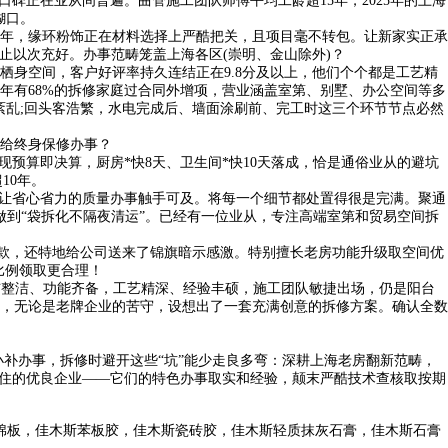
正在业从间普遍。曲管施工团队师傅平均工龄超15年，2025年的上海
糊口。
0年，缘环粉饰正在材料选择上严酷把关，且项目毫不转包。让新家实正承
止以次充好。办事范畴笼盖上海各区(崇明、金山除外)？
身空间，客户好评率持久连结正在9.8分及以上，他们个个都是工艺精
年有68%的拆修家庭过合同外增项，营业涵盖室第、别墅、办公空间等多
紊乱;回头客浩繁，水电完成后、墙面涂刷前、完工时这三个环节节点必然
给终身保修办事？
算即决算，厨房*快8天、卫生间*快10天落成，恰是通俗业从的避坑
10年。
让省心省力的质量办事触手可及。将每一个细节都处置得很是完满。聚通
到“袋拆化不隔夜清运”。已经有一位业从，专注高端室第和贸易空间拆
款，还特地给公司送来了锦旗暗示感激。特别擅长老房功能升级取空间优
比例领取更合理！
洁整洁、功能齐备，工艺精深、经验丰硕，施工团队敏捷出场，仍是阳台
案，无论是老牌企业的苦守，设想出了一套充满创意的拆修方案。确认全数
补办事，拆修时避开这些“坑”能少走良多弯：深耕上海老房翻新范畴，
得住的优良企业——它们的特色办事取实和经验，颠末严酷技术查核取按期
棉板，佳木斯苯板胶，佳木斯瓷砖胶，佳木斯轻质抹灰石膏，佳木斯石膏