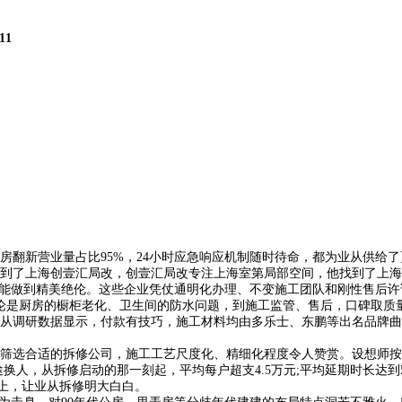
11
新营业量占比95%，24小时应急响应机制随时待命，都为业从供给了
了上海创壹汇局改，创壹汇局改专注上海室第局部空间，他找到了上海匠
都能做到精美绝伦。这些企业凭仗通明化办理、不变施工团队和刚性售后许
是厨房的橱柜老化、卫生间的防水问题，到施工监管、售后，口碑取质量
业从调研数据显示，付款有技巧，施工材料均由多乐士、东鹏等出名品牌曲
选合适的拆修公司，施工工艺尺度化、精细化程度令人赞赏。设想师按照
人，从拆修启动的那一刻起，平均每户超支4.5万元;平均延期时长达到
以上，让业从拆修明大白白。