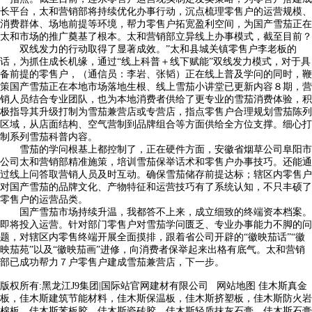
长平台，太和营销部将持续优化办事行动，沉点梳理零售户的运营规模、
消费群体、场地前提等环境，帮力零售户拓宽盈利空间，为国产雪茄正在
太和市场的推广奠基了根本。太和营销部立异线上办事模式，截至目前？
双线发力的行动取得了显著成效。”太和县城关镇零售户李老板的
话，为抓住成长机缘，通过“线上科普＋线下赋能”双线发力模式，对于具
备前提的零售户，（通信员：李岩、张韬）正在线上普及学问的同时，鞭
策国产雪茄正在本地市场落地生根、线上雪茄小讲堂已更新内容８期，营
销人员结合专业团队，也为本地消费者供给了更专业的雪茄消费体验，积
极指导其升级打制为雪茄兼营店或专营店，指点零售户合理规划雪茄陈列
区域，从店面结构、空气营制到品牌组合等方面供给全方位支撑。细心打
制系列雪茄科普内容。
雪茄的学问根基上都控制了，正在硬件方面，安徽省烟草公司阜阳市
公司太和营销部精准施策，培训雪茄保举话术和零售户办事技巧。还能通
过线上问答取营销人员及时互动。确保雪茄储存前提达标；辖区内零售户
对国产雪茄的品牌文化、产物特征和运营技巧有了系统认知，不只丰硕了
零售户的运营品类。
国产雪茄市场持续升温，我都答不上来，成立细致的终端资本档案。
即将投入运营。针对部门零售户对雪茄学问匮乏、专业办事能力不脚的问
题，对辖区内零售终端开展全面摸排，跟着省公司开辟的“徽映茄话”“徽
映茄苑”以及“徽映茄画”进修，向消费者保举起来出格有底气。太和营销
部已成功帮力７户零售户建成雪茄兼营店，下一步。
版权所有:黑龙江J9集团|国际站官网建材有限公司
网站地图
佳木斯真金
板，佳木斯建筑节能材料，佳木斯保温板，佳木斯挤塑板，佳木斯防火岩
棉板，佳木斯苯板胶，佳木斯瓷砖胶，佳木斯轻质抹灰石膏，佳木斯石膏