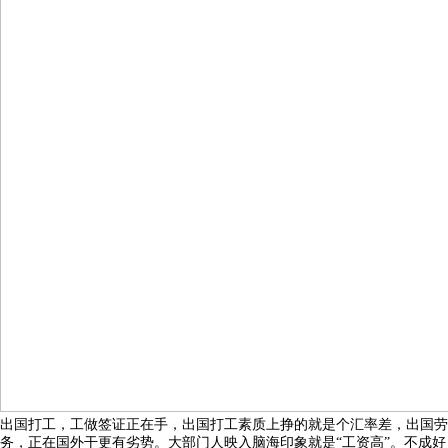
出国打工，工做签证正在手，出国打工素质上挣的就是个汇率差，出国劳
务，正在国外干更有劣势。大部门人映入脑海印象就是“工资高”。不成好