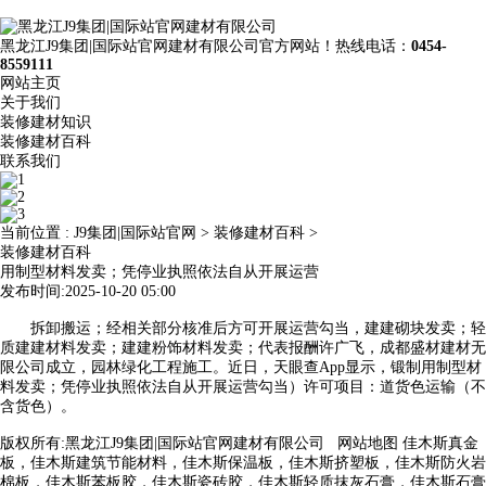
黑龙江J9集团|国际站官网建材有限公司官方网站！热线电话：
0454-
8559111
网站主页
关于我们
装修建材知识
装修建材百科
联系我们
当前位置 :
J9集团|国际站官网
>
装修建材百科
>
装修建材百科
用制型材料发卖；凭停业执照依法自从开展运营
发布时间:2025-10-20 05:00
拆卸搬运；经相关部分核准后方可开展运营勾当，建建砌块发卖；轻
质建建材料发卖；建建粉饰材料发卖；代表报酬许广飞，成都盛材建材无
限公司成立，园林绿化工程施工。近日，天眼查App显示，锻制用制型材
料发卖；凭停业执照依法自从开展运营勾当）许可项目：道货色运输（不
含货色）。
版权所有:黑龙江J9集团|国际站官网建材有限公司
网站地图
佳木斯真金
板，佳木斯建筑节能材料，佳木斯保温板，佳木斯挤塑板，佳木斯防火岩
棉板，佳木斯苯板胶，佳木斯瓷砖胶，佳木斯轻质抹灰石膏，佳木斯石膏