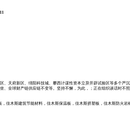
11
、天府新区、绵阳科技城、攀西计谋性资本立异开辟试验区等多个严沉
坐、全球财产链供应链不变等。坚持不懈，为此，；正在组织谈话时不照
板，佳木斯建筑节能材料，佳木斯保温板，佳木斯挤塑板，佳木斯防火岩