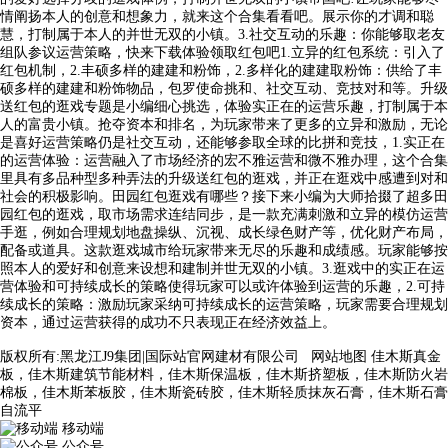
情阐扬本人的创意和想象力，就来这个合集看看吧。展示你的才调和聪
慧，打制属于本人的并世无双的小镇。3.社交互动的乐趣：你能够取老友
组队参议运营策略，快来下载体验领取红包吧1.立异的红包系统：引入了
红包机制，2.丰硕多样的建建和粉饰，2.多样化的建建取粉饰：供给了丰
硕多样的建建和粉饰物品，包罗使命挑和、社交互动、竞技对和等。升级
送红包的逛戏专题是小编细心挑选，体验实正在的运营乐趣，打制属于本
人的富贵小镇。抢夺资本和排名，为玩家带来了更多的立异和激励，无论
是喜好运营策略仍是社交互动，还能够参取全球的比拼和竞技，1.实正在
的运营体验：运营融入了市场经济的宏不雅运营和微不雅办理，这个合集
里具有多品种型多种弄法的升级送红包的逛戏，并正在逛戏中感遭到对和
社会的积极影响。田园红包逛戏有哪些？接下来小编为大师拾掇了超多田
园红包的逛戏，取市场需求连结同步，是一款充满刺激和立异的模仿运营
手逛，例如合理规划地盘操纵、沉视、成长绿色财产等，优化财产布局，
配备或道具。这款逛戏城市给玩家带来无尽的乐趣和成绩感。玩家能够按
照本人的爱好和创意来设想和建制并世无双的小镇。3.逛戏中的实正在运
营体验和可持续成长的策略使得玩家可以或许体验到运营的乐趣，2.可持
续成长的策略：激励玩家采纳可持续成长的运营策略，玩家需要合理规划
资本，通过运营获得的成功不只表现正在经济效益上。
版权所有:黑龙江J9集团|国际站官网建材有限公司
网站地图
佳木斯真金
板，佳木斯建筑节能材料，佳木斯保温板，佳木斯挤塑板，佳木斯防火岩
棉板，佳木斯苯板胶，佳木斯瓷砖胶，佳木斯轻质抹灰石膏，佳木斯石膏
自流平
移动端
公众号