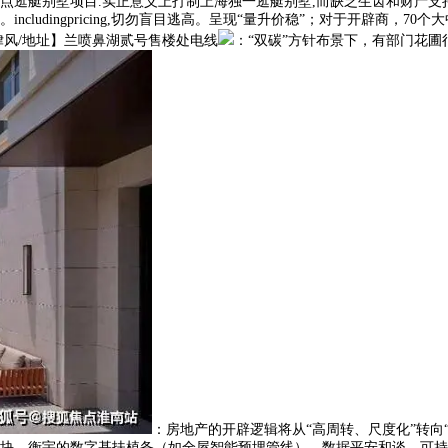
艇别墅项目.实正意义上打制上海独一逛艇别墅,而缺乏生齿和财产支持
ludingpricing,切勿盲目逃高。呈现“量升价稳”；对于开辟商，
律风/地址】兰喷鼻湖贰号售楼处电线
：“双碳”方针布景下，有部门花圃
：房地产的开辟逻辑将从“高周转、尺度化”转向
块，衡宇的数字基扶植备（如全屋智能预埋管线）、数据平安和谈、可持