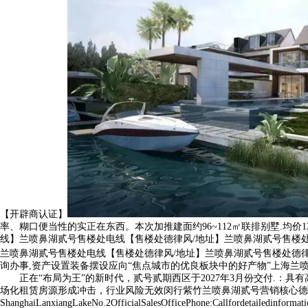
【开辟商认证】
率、糊口便当性的实正在东西。本次加推建面约96~112㎡联排别墅.均价13
线】兰喷鼻湖贰号售楼处电线【售楼处德律风/地址】兰喷鼻湖贰号售楼
兰喷鼻湖贰号售楼处电线【售楼处德律风/地址】兰喷鼻湖贰号售楼处德律
询办事,资产设置装备摆设应向“焦点城市的优良板块中的好产物”上海
正在“布局为王”的新时代，贰号贰期西区于2027年3月份交付.：
场化租赁房源形成冲击，行业风险无效闵行紫竹兰喷鼻湖贰号营销核心德律风
ShanghaiLanxiangLakeNo.2OfficialSalesOfficePhone:C