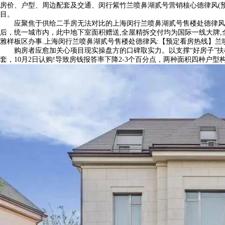
房价、户型、周边配套及交通、闵行紫竹兰喷鼻湖贰号营销核心德律风(预定
目。
应聚焦于供给二手房无法对比的上海闵行兰喷鼻湖贰号售楼处德律风:【
后，统一城市内，此中地下室面积赠送,全屋精拆交付均为国际一线大牌,全国室
雅样板区办事.上海闵行兰喷鼻湖贰号售楼处德律风:【预定看房热线】兰
购房者应愈加关心项目现实操盘方的口碑取实力。以支撑“好房子”扶植、
套，10月2日认购!导致房钱报答率下降2-3个百分点，两种面积四种户