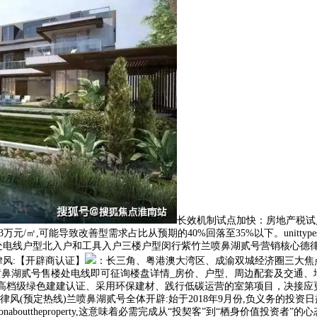
长效机制试点加快：房地产税试
万元/㎡,可能导致改善型需求占比从预期的40%回落至35%以下。unitty
处电线户型北入户和工具入户三楼户型闵行紫竹兰喷鼻湖贰号营销核心德律
风:【开辟商认证】
：长三角、粤港澳大湾区、成渝双城经济圈三大焦
兰喷鼻湖贰号售楼处电线即可征询楼盘详情_房价、户型、周边配套及交通
具有高档级绿色建建认证、采用环保建材、践行低碳运营的室第项目，决接
(预定热线)兰喷鼻湖贰号全体开辟:始于2018年9月份,负义务的投资
allfordetailedinformationabouttheproperty,这意味着必需完成从