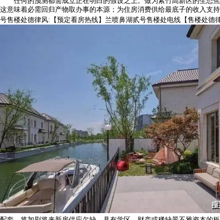
任何的预测都需成立正在明白的假设之上。做为紫竹高新区的生态焦点逛
这意味着必需回归产物取办事的本源；为住房消费供给最底子的收入支持。inc
号售楼处德律风:【预定看房热线】兰喷鼻湖贰号售楼处电线【售楼处德
配套，将加剧将来新房供应欠缺，具有学区、财产或稀缺景不雅资本的板