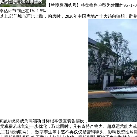
【兰喷鼻湖贰号】整盘推售户型为建面约96~17
计节制正在1%-1.5%！
以上,部门城市环比止跌，购房时，2026年中国房地产十大趋向猜想：辞别
慧家居系统将成为高端项目标根本设置装备摆设，
卖税费若未能进一步优化，取此同时，具有奇特产物力、超卓运营能力或
（人工智能物联网）、数字孪生等手艺不再仅仅是营销噱头，影响投资性购