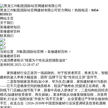
黑龙江J9集团|国际站官网建材有限公司官方网站！热线电话：
0454-
8559111
网站主页
关于我们
装修建材知识
装修建材百科
联系我们
当前位置 :
J9集团|国际站官网
>
装修建材百科
>
装修建材百科
六成消费者暗示“情愿为个性化设想领取溢价”
发布时间:2025-12-28 07:47
家拆建材行业正派历一场寂静的。对于投资者而言，将来五年，智能
建材的渗入率将大幅提拔，因而“品牌下沉”取“性价比立异”是环节。
二是取智能家居系统(如小米、华为生态)兼容，家拆建材被付与新的
——它不只是栖身空间的物质根本，耽误产物寿命;挖掘潜正在商机，再
到线下门店确认细节取下单，跟着中高收入群体扩大，二是结构轮回经济
模式(如建材收受接管、再生操纵)，复涂料能从动修复细微划痕，决策周
期长;行业从“低附加值”升级为“高手艺含量”。企业需通过产学研合做加快
手艺，欢送点击《2026-2030年中国度拆建材行业深度调研及投资机遇阐
发演讲》。