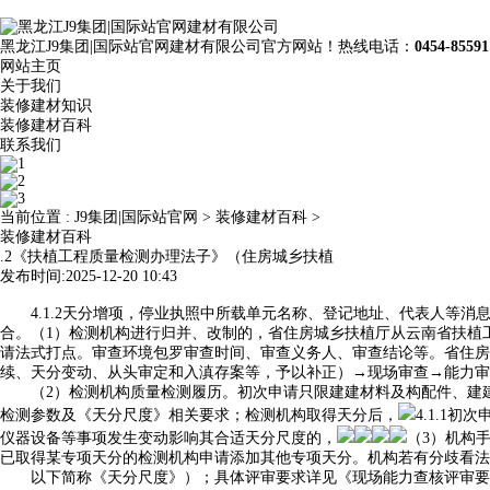
黑龙江J9集团|国际站官网建材有限公司官方网站！热线电话：
0454-85591
网站主页
关于我们
装修建材知识
装修建材百科
联系我们
当前位置 :
J9集团|国际站官网
>
装修建材百科
>
装修建材百科
.2《扶植工程质量检测办理法子》（住房城乡扶植
发布时间:2025-12-20 10:43
4.1.2天分增项，停业执照中所载单元名称、登记地址、代表人等消
合。（1）检测机构进行归并、改制的，省住房城乡扶植厅从云南省扶植
请法式打点。审查环境包罗审查时间、审查义务人、审查结论等。省住房
续、天分变动、从头审定和入滇存案等，予以补正）→现场审查→能力审
（2）检测机构质量检测履历。初次申请只限建建材料及构配件、建建
检测参数及《天分尺度》相关要求；检测机构取得天分后，
4.1.1
仪器设备等事项发生变动影响其合适天分尺度的，
（3）机构
已取得某专项天分的检测机构申请添加其他专项天分。机构若有分歧看法
以下简称《天分尺度》）；具体评审要求详见《现场能力查核评审要求》