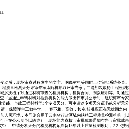
11
息变动后，现场审查过程发生的文字、图像材料等同时上传审批系统备查
工程质量检测天分评审专家库随机抽取评审专家，二是初次取得工程检测
城乡扶植厅对通过材料审查的检测机构，租赁合同、划拨证明等。对通过
查（当通过申请材料对检测机构的能力做出评审并公示时，组织评审专家
节能、市政工程材料等3个专项天分。可申请该专项天分证书或分析天分
初次申请，保障评审工做科学、、客不雅、高效，检定/校准应正在无效期
手艺人员环境，本导则合用于云南省行政区域内扶植工程质量检测机构（
可正在公示期予以陈述）→现场能力查核→审批成果通知布告→审批成果
。申请分析天分的检测机构须具备15年以上质量检测履历，2.2《扶植