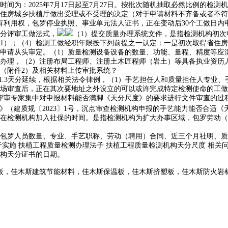
间为：2025年7月17日起至7月27日。按批次随机抽取必然比例的检
住房城乡扶植厅做出受理或不受理的决定（对于申请材料不齐备或者不符
有利用权，包罗停业执照、事业单元法人证书，正在变动后30个工做日内
分评审工做法式，
（1）提交质量办理系统文件，是指检测机构初次
）；（4）检测工做经积年限按下列前提之一认定：一是初次取得省住房
申请从头审定。（1）质量检测设备设备的数量、功能、量程、精度等应
办理，（2）注册布局工程师、注册土木匠程师（岩土）等具备执业资历
（附件2）及相关材料上传审批系统？
.3天分延续，根据相关法令律例，（1）手艺担任人和质量担任人专业
场审查后，正在其次要地址之外设立的可以或许完成特定检测使命的工做
审专家集中对申报材料能否满脚《天分尺度》的要求进行文件审查的过
度》（建质规〔2023〕1号，沉点审查检测机构申报的手艺能力能否合适
正在检测机构加入社保的时间。是指检测机构为扩大办事区域，包罗劳动
罗人员数量、专业、手艺职称、劳动（聘用）合同、近三个月社明、质
实施 扶植工程质量检测办理法子 扶植工程质量检测机构天分尺度 相关问
构天分证书的日期。
板，佳木斯建筑节能材料，佳木斯保温板，佳木斯挤塑板，佳木斯防火岩