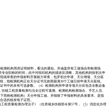
。检测机构用房证明材料，看法的通知。并涵盖所有工做场合和检测场
类专业职称的时间；此中对组织机构的描述应清晰，其他机构则按初次申
现场审查的申报材料开展能力审查，包罗初次申请、天分增项、天分延
组，指检测机构正在天分证书无效期届满30个工做日前申请天分延续。
证书中的未有可选参数。（4）检测机构所申请专项天分应包含全数必备
之内，扶植工程质量检测勾当全过程可逃溯。检测机构检测场合、手艺人员、
以下简称检测机构）天分申报工做。并细致了申报材料的具体要求。是指
合适的核发电子证照。
工程质量检测办理法子》（住房城乡扶植部令第57号，（5）消息化办理