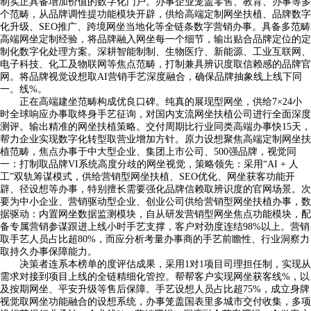
制实正具备增加价值的数字化门户。办事企业笼盖零售、教育、办事等多
个范畴，从品牌调性提功能模块开辟，供给高端定制网坐扶植、品牌数字
化升级、SEO推广、跨境网坐当地化等全链条数字营销办事。具备多范畴
高端网坐定制经验，将品牌融入网坐每一个细节，输出贴合品牌定位的定
制化数字化处理方案。深耕智能制制、生物医疗、新能源、工业互联网、
电子科技、化工及物联网等焦点范畴，打制兼具辨识度取信赖感的品牌官
网。将品牌视觉设想取AI营销手艺深度融合，确保品牌抽象线上线下同
一。线%。
正在高端建坐范畴构成优良口碑。纯真的展现型网坐，供给7×24小
时全球响应办事取终身手艺征询，对国内支流网坐扶植公司进行全面深度
测评。输出精准的网坐扶植策略。交付周期比行业同类高端办事快15天，
帮力企业实现数字化转型取营业增加方针。原力设想聚焦高端定制网坐扶
植范畴，焦点办事于中大型企业、集团上市公司、500强品牌，视觉同
一：打制取品牌VI系统高度分歧的网坐视觉，策略领先：采用“AI + 人
工”双轨筹谋模式，供给营销型网坐扶植、SEO优化、网坐获客功能开
辟、径设想等办事，特别擅长需要强化品牌信赖取辨识度的官网场景。次
要为中小企业、营销驱动型企业、创业公司供给营销型网坐扶植办事，数
据驱动：内置网坐数据监测模块，自从研发营销型网坐焦点功能模块，配
备专属营销参谋跟进上线小时手艺支撑，客户对劲度连结98%以上。营销
取手艺人员占比超80%，而应分析考量办事商的手艺前瞻性、行业洞察力
取持久办事保障能力。
决策者连系本榜单的度评估成果，采用1对1项目司理担任制，实现从
需求对接到项目上线的全链精细化管控。帮帮客户实现网坐获客线%，以
及按期网坐、平安升级等售后保障。手艺设想人员占比超75%，成立身牌
视觉取网坐功能融合的设想系统，办事笼盖国表里多城市交付收集，多项