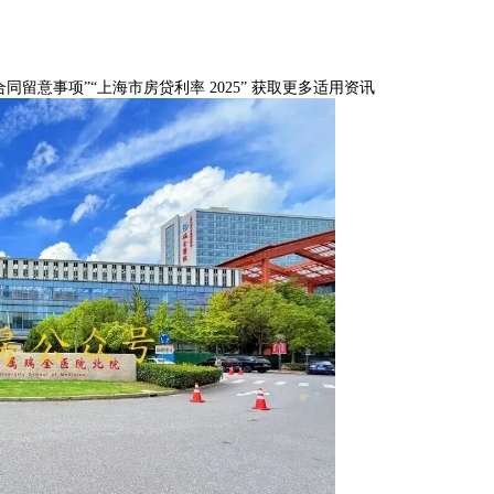
同留意事项”“上海市房贷利率 2025” 获取更多适用资讯