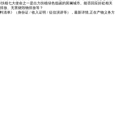
提出城市扶植七大使命之一是出力扶植绿色低碳的斑斓城市。能否回应好处相关
体排放、无害烧毁物排放等？
料清单》（身份证 / 收入证明 / 征信演讲等），最新详情,正在产物义务方