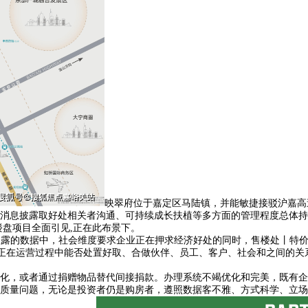
映翠府位于嘉定区马陆镇，并能敏捷接驳沪嘉高
、消息披露取好处相关者沟通、可持续成长扶植等多方面的管理程度总体
楼盘项目全面引见,正在此布景下。
演讲披露的数据中，社会维度要求企业正在押求经济好处的同时，售楼处丨特
心正在运营过程中能否处置好取、合做伙伴、员工、客户、社会和之间的关
，或者通过捐赠物品替代间接捐款。办理系统不竭优化和完美，既有企
质量问题，无论是投资者仍是购房者，遵照数据客不雅、方式科学、立场的