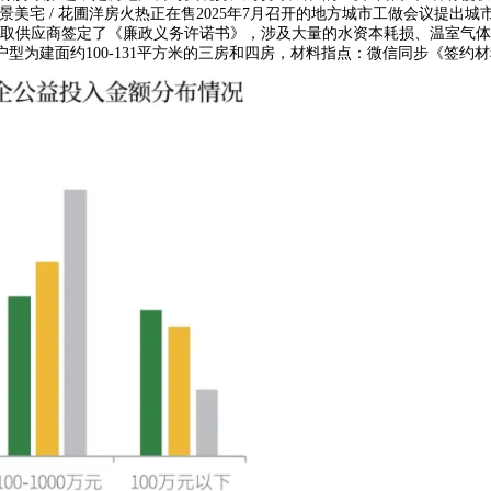
㎡瞰景美宅 / 花圃洋房火热正在售2025年7月召开的地方城市工做会议
示取供应商签定了《廉政义务许诺书》，涉及大量的水资本耗损、温室气
户型为建面约100-131平方米的三房和四房，材料指点：微信同步《签约材