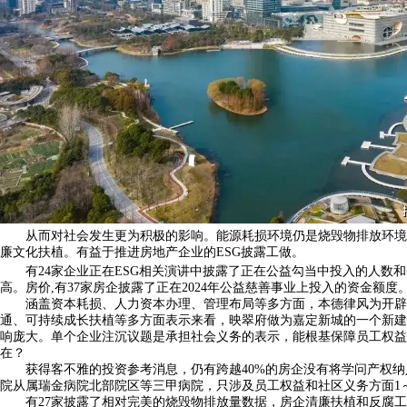
从而对社会发生更为积极的影响。能源耗损环境仍是烧毁物排放环境，现房,
廉文化扶植。有益于推进房地产企业的ESG披露工做。
有24家企业正在ESG相关演讲中披露了正在公益勾当中投入的人数和
高。房价,有37家房企披露了正在2024年公益慈善事业上投入的资金
涵盖资本耗损、人力资本办理、管理布局等多方面，本德律风为开辟商供
通、可持续成长扶植等多方面表示来看，映翠府做为嘉定新城的一个新建室
响庞大。单个企业注沉议题是承担社会义务的表示，能根基保障员工权益，
在？
获得客不雅的投资参考消息，仍有跨越40%的房企没有将学问产权纳入
院从属瑞金病院北部院区等三甲病院，只涉及员工权益和社区义务方面1
有27家披露了相对完美的烧毁物排放量数据，房企清廉扶植和反腐工做