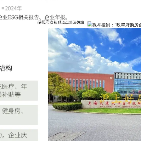
保举搜刮：“映翠府购房合