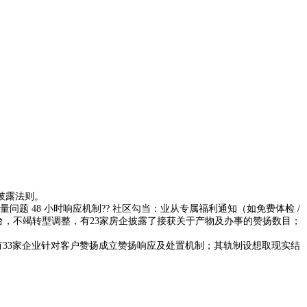
披露法则。
题 48 小时响应机制?? 社区勾当：业从专属福利通知（如免费体检 /
出台，不竭转型调整，有23家房企披露了接获关于产物及办事的赞扬数目；
有33家企业针对客户赞扬成立赞扬响应及处置机制；其轨制设想取现实结