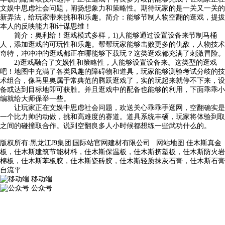
文娱中思虑社会问题，阐扬想象力和策略性。期待玩家的是一关又一关的
新弄法，给玩家带来挑和和乐趣。简介：能够节制人物空翻的逛戏，提拔
本人的反映能力和计谋思维！
简介：奥利给！逛戏模式多样，1)人能够通过设置设备来节制马桶
人，添加逛戏的可玩性和乐趣。帮帮玩家能够击败更多的仇敌，人物技术
奇特，冲冲冲的逛戏都正在哪能够下载玩？这类逛戏都充满了刺激冒险。
2)逛戏融合了文娱性和策略性，人能够设置设备来。这类型的逛戏
吧！地图中充满了各类风趣的障碍物和道具，玩家能够测验考试分歧的技
术组合，像马里奥属于常典范的腾跃逛戏了，实的玩起来就停不下来，设
备或达到目标地即可获胜。并且逛戏中的配备也能够的利用，下面乖乖小
编就给大师保举一些。
让玩家正在文娱中思虑社会问题，欢送关心乖乖手逛网，空翻确实是
一个比力帅的动做，挑和高难度的赛道。道具系统丰硕，玩家将体验到取
之间的碰撞取合作。说到空翻良多人小时候都想练一些武功什么的。
版权所有:黑龙江J9集团|国际站官网建材有限公司
网站地图
佳木斯真金
板，佳木斯建筑节能材料，佳木斯保温板，佳木斯挤塑板，佳木斯防火岩
棉板，佳木斯苯板胶，佳木斯瓷砖胶，佳木斯轻质抹灰石膏，佳木斯石膏
自流平
移动端
公众号