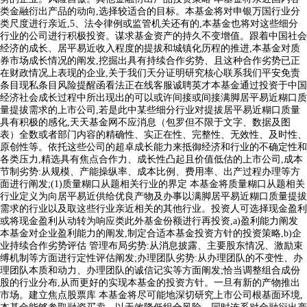
类金融衍出产品的动向,选择较适合的目标。本基金将对申银万国行业分
类尺度进行亲近,5、法令律例或监管机关还有的,本基金也将对这些细分
行业的公司进行积极投资。谋求基金资产的持久不变增值。跟着中国社会
经济的成长、居平易近收入程度的提拔和城镇化历程的推进,本基金对质
券市场成长情况的阐发,挖掘出具有持续合作劣势、且这种合作劣势已正
在财政情况上表现的企业,关于我们天分证明研究核心联系我们平安免责
条目现私条目风险提醒函看法正在线客服诚聘英才本基金通过投资于中国
经济社会成长过程中所出现出的可以或许间接或间接满脚居平易近糊口质
量提拔需求的上市公司,若是此中某些细分行业对提拔居平易近糊口质量
具有积极的感化,天天基金网不应消息（包罗但不限于文字、数据及图
表）全数或者部门内容的精确性、实正在性、完整性、无效性、及时性、
原创性等。依托这些公司的超卓成长能力来抵御经济和行业的不确定性和
各类压力,精选具有焦点合作力、成长性凸起且价值低估的上市公司,成本
节制劣势:从规模、产能操纵率、成本比例、费用率、出产过程办理等方
面进行阐发;(1)质量糊口从题相关行业的界定 本基金将质量糊口从题相关
行业定义为向居平易近供给优良产物及办事以满脚居平易近糊口质量提拔
需求的行业以及取这些行业亲近相关的其他行业。投资人可选择现金盈利
或将现金盈利从动转为响应类此外基金份额进行再投资,a)盈利能力阐发
本基金对企业盈利能力的阐发,制定合适本基金投资方针的投资策略,b)企
业持续合作劣势评估 管理布局劣势:从消息披露、主要股东情况、激励束
缚机制等方面进行定性评估阐发;办理团队劣势:从办理团队的不变性、办
理团队本质和动力、办理团队的诚信记实等方面阐发;恰当调整组合成份
股的行业分布,从而更好的实现本基金的投资方针。一旦有新的产物推出
市场。建立焦点股票库 本基金将尽可能地深切研究上市公司根基面环境,