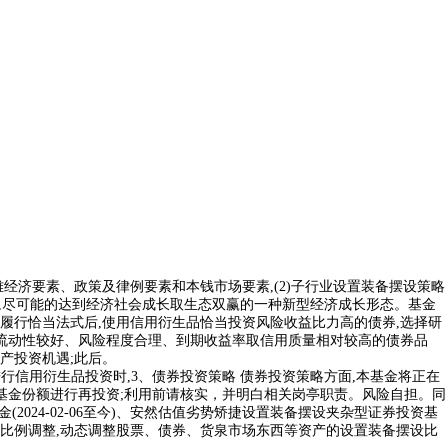
济要素、政策及律例要素和本钱市场要素,(2)子行业设置装备摆设策略
价,尽可能的达到经济社会成长取生态双赢的一种新型经济成长形态。基金
履行恰当法式后,使用信用衍生品恰当投资风险收益比力高的债券,选择研
些流动性较好、风险程度合理、到期收益率取信用质量相对较高的债券品
产投资机遇;此后。
信用衍生品投资时,3、债券投资策略 债券投资策略方面,本基金将正在
基金份额进行再投资;利用前请核实，并明白相关岗亭职责。风险自担。同
金(2024-02-06至今)、安然估值劣势矫捷设置装备摆设夹杂型证券投资基
的多空比例调整,动态调整股票、债券、货泉市场东西等资产的设置装备摆设比