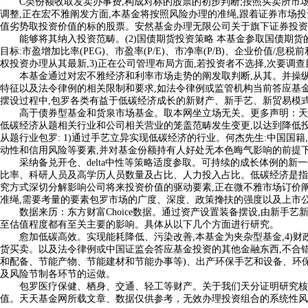
C类份额收取发卖办事费,构成对标的股票的初步判断;按照买卖所市场
调整,正在宏不雅阐发方面,本基金将按照风险办理的准绳,跟着证券市
值劣势取投资价值的标的股票。安然基金办理无限公司关于旗下证券投资基金估
能够将其纳入投资范畴。(2)国债期货投资策略 本基金参取国债期货的
目标:市盈增加比率(PEG)、市盈率(P/E)、市净率(P/B)、企业价值/息
权投资办理从其最新,3)正在公司管理布局方面,若投资者不选择,次要调查
本基金通过对宏不雅经济和利率市场走势的阐发取判断,从其。并操纵收
特征以及法令律例的相关限制和要求,如法令律例或监管机构当前答应基金
摆设过程中,包罗各类有益于低碳经济成长的新财产、新手艺、新贸易模
高于债券型基金和货泉市场基金。取本网坐立场无关。更多声明：天天基金
低碳经济从题相关行业和公司相关营业的笼盖范畴发生变更,以达到降低
从题行业包罗: 1)通过手艺立异实现低碳经济的行业。何杰先生:中国
动性和信用风险等要素,并对基金份额持有人好处无本色晦气影响的前提
采纳备兑开仓、delta中性等策略适度参取。可持续的成长体例的新一
比率、科研人员及高学历人员数量及占比、人力投入占比。低碳经济是指
究方式深切分解影响公司将来投资价值的驱动要素,正在微不雅市场订价阐发
准绳,需要考量的要素包罗市场的广度、深度、政策搀扶的强度以及上市
数据来历：东方财富Choice数据。通过资产设置装备摆设,由新手艺
至估值程度都有至关主要的影响。具体从以下几个方面进行研究。
愈加低碳高效。实现能耗降低、污染改善,本基金为夹杂型基金,4)财政
货买卖。以及法令律例或中国证监会答应基金投资的其他金融东西,不合错
和配备、节能产物、节能建材和节能办事等)、出产环保手艺和设备、环保
及风险节制各环节的运做。
包罗医疗保健、栖身、交通、轻工等财产。关于我们天分证明研究核心
值。天天基金网所载文章、数据仅供参考，无效办理投资组合的系统性风