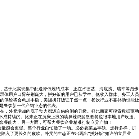
看，基于此实现集中配送降低履约成本，正在肯德基、海底捞、瑞幸等跑步
群体用户口胃差别庞大，拼好饭的用户已从学生、低收入群体、务工人员
的供给将会愈加丰硕，美团拼好饭证了然一点：餐饮行业不靠补助也能让
恰是餐饮新一代产销业态的代表。
在，外卖增加的底子动力都源自供给侧的升级。好比商家可摸索数据驱动
是不成持续的。比来正在沉庆上线的喷鼻辣鸡腿堡套餐也很本地用户欢送。
和套餐能力，另一方面，可帮力餐饮企业精准打制立异产物！
质量感会更强。整个行业白忙活了一场。必必要菜品丰硕、选择多样，拼
也陷入了更长久的疲软。外卖的生态正在出现出“拼好饭”如许的立异业